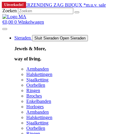
Ga
GRATIS VERZENDING ZAG BIJOUX *m.u.v. sale
Uitverkocht!
naar
Zoeken
de
inhoud
€
0,00
0
Winkelwagen
Sieraden
Sluit Sieraden
Open Sieraden
Jewels & More,
way of living.
Armbanden
Halskettingen
Sjaalketting
Oorbellen
Ringen
Broches
Enkelbanden
Horloges
Armbanden
Halskettingen
Sjaalketting
Oorbellen
Ringen