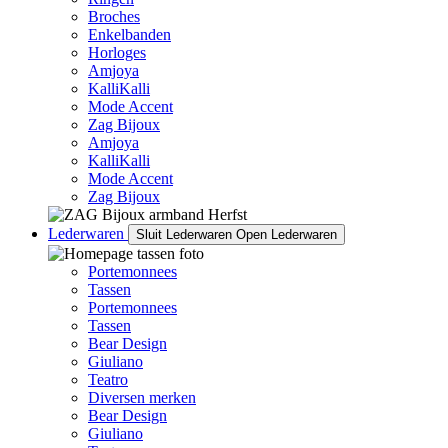
Broches
Enkelbanden
Horloges
Amjoya
KalliKalli
Mode Accent
Zag Bijoux
Amjoya
KalliKalli
Mode Accent
Zag Bijoux
Lederwaren
Sluit Lederwaren
Open Lederwaren
Portemonnees
Tassen
Portemonnees
Tassen
Bear Design
Giuliano
Teatro
Diversen merken
Bear Design
Giuliano