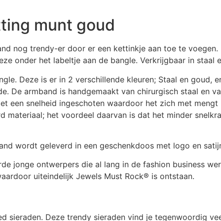
ting munt goud
 nog trendy-er door er een kettinkje aan toe te voegen. D
eze onder het labeltje aan de bangle. Verkrijgbaar in staal 
e. Deze is er in 2 verschillende kleuren; Staal en goud, en
ede. De armband is handgemaakt van chirurgisch staal en v
et een snelheid ingeschoten waardoor het zich met mengt m
ard materiaal; het voordeel daarvan is dat het minder snelkra
band wordt geleverd in een geschenkdoos met logo en satijn
 jonge ontwerpers die al lang in de fashion business wer
 waardoor uiteindelijk Jewels Must Rock® is ontstaan.
ed sieraden. Deze trendy sieraden vind je tegenwoordig vee