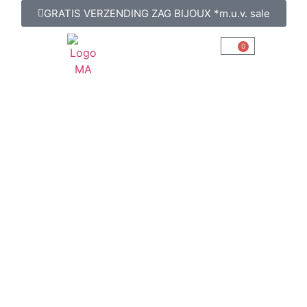
GRATIS VERZENDING ZAG BIJOUX *m.u.v. sale
0