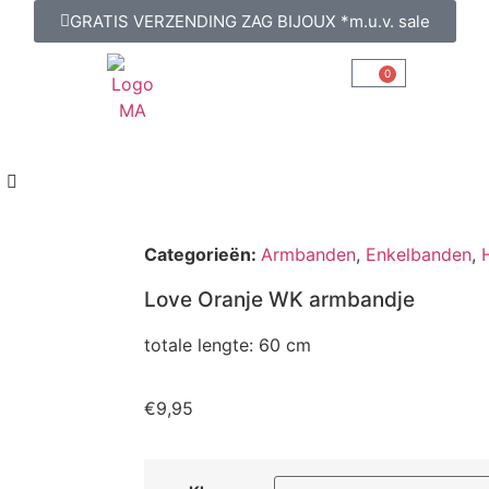
GRATIS VERZENDING ZAG BIJOUX *m.u.v. sale
0
Categorieën:
Armbanden
,
Enkelbanden
,
Love Oranje WK armbandje
totale lengte: 60 cm
€
9,95