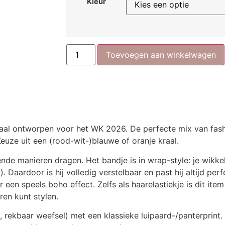
Kleur
Toevoegen aan winkelwagen
aal ontworpen voor het WK 2026. De perfecte mix van fashi
euze uit een (rood-wit-)blauwe of oranje kraal.
lende manieren dragen. Het bandje is in wrap-style: je wik
. Daardoor is hij volledig verstelbaar en past hij altijd pe
r een speels boho effect. Zelfs als haarelastiekje is dit it
ren kunt stylen.
, rekbaar weefsel) met een klassieke luipaard-/panterprint. 