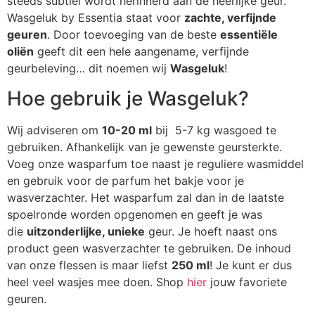
steeds subtiel wordt herinnerd aan de heerlijke geur.
Wasgeluk by Essentia staat voor
zachte, verfijnde
geuren
. Door toevoeging van de beste
essentiële
oliën
geeft dit een hele aangename, verfijnde
geurbeleving… dit noemen wij
Wasgeluk
!
Hoe gebruik je Wasgeluk?
Wij adviseren om
10-20 ml
bij 5-7 kg wasgoed te
gebruiken. Afhankelijk van je gewenste geursterkte.
Voeg onze wasparfum toe naast je reguliere wasmiddel
en gebruik voor de parfum het bakje voor je
wasverzachter. Het wasparfum zal dan in de laatste
spoelronde worden opgenomen en geeft je was
die
uitzonderlijke, unieke
geur. Je hoeft naast ons
product geen wasverzachter te gebruiken. De inhoud
van onze flessen is maar liefst
250 ml
! Je kunt er dus
heel veel wasjes mee doen. Shop
hier
jouw favoriete
geuren.