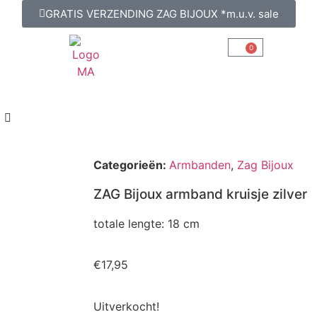
GRATIS VERZENDING ZAG BIJOUX *m.u.v. sale
0
Categorieën:
Armbanden
,
Zag Bijoux
ZAG Bijoux armband kruisje zilver
totale lengte: 18 cm
€
17,95
Uitverkocht!