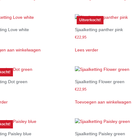
Uitverkocht!
ting Love white
Sjaalketting panther pink
€
22,95
en aan winkelwagen
Lees verder
kocht!
ting Dot green
Sjaalketting Flower green
€
22,95
rder
Toevoegen aan winkelwagen
kocht!
ting Paisley blue
Sjaalketting Paisley green