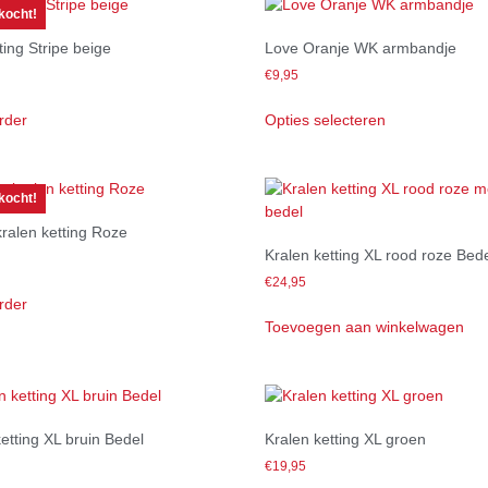
kocht!
ting Stripe beige
Love Oranje WK armbandje
€
9,95
rder
Opties selecteren
kocht!
kralen ketting Roze
Kralen ketting XL rood roze Bed
€
24,95
rder
Toevoegen aan winkelwagen
etting XL bruin Bedel
Kralen ketting XL groen
€
19,95